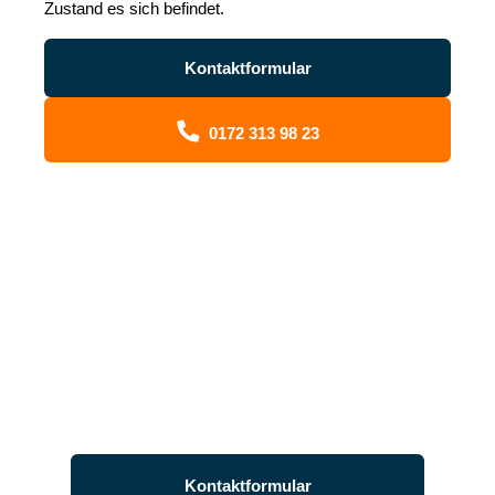
Zustand es sich befindet.
Kontaktformular
0172 313 98 23
Jetzt Autoankauf in Rendsburg
kostenlos & unkompliziert beauftragen
Täglich von 08:00 bis 20:00 Uhr für Sie erreichbar
Kontaktformular